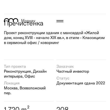
Морнау
Пречистенка
Проект реконструкции здания с мансардой «Жилой
дом, конец XVIII - начало XIX вв.», в стиле - Классицизм
в сервисный офис / коворкинг
Тип проекта
Заказчик
Реконструкция, Дизайн
Частный инвестор
интерьера, Офис
Статус
Локация
Документация сдана 2022
Москва, Всеволожский
пер.
2
1,720
m
208